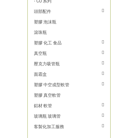
- CU 系列
頭部配件
塑膠 泡沫瓶
滾珠瓶
塑膠 化工 食品
真空瓶
壓克力吸管瓶
面霜盒
塑膠 中空成型軟管
塑膠 真空軟管
鋁材 軟管
玻璃瓶 玻璃管
客製化加工服務