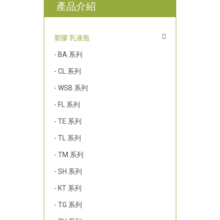
產品介紹
塑膠 乳液瓶
- BA 系列
- CL 系列
- WSB 系列
- FL 系列
- TE 系列
- TL 系列
- TM 系列
- SH 系列
- KT 系列
- TG 系列