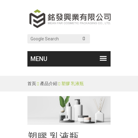
首頁
產品介紹
塑膠 乳液瓶
塑膠 乳液瓶