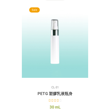
Sale
CL-31
PETG 塑膠乳液瓶身
30 mL