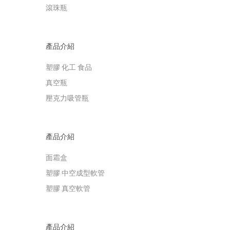
滾珠瓶
產品介紹
塑膠 化工 食品
真空瓶
壓克力吸管瓶
產品介紹
面霜盒
塑膠 中空成型軟管
塑膠 真空軟管
產品介紹