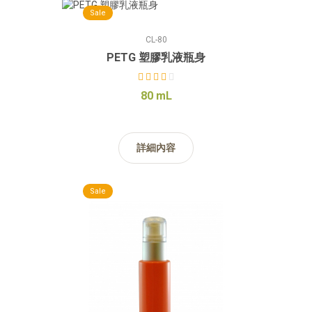
Sale
CL-80
PETG 塑膠乳液瓶身
80 mL
詳細內容
Sale