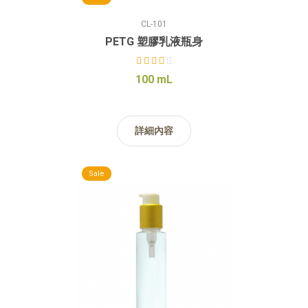
CL-101
PETG 塑膠乳液瓶身
100 mL
詳細內容
Sale