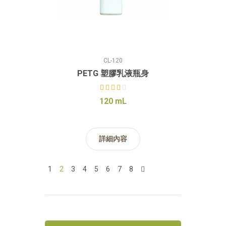
CL-120
PETG 塑膠乳液瓶身
120 mL
詳細內容
1
2
3
4
5
6
7
8