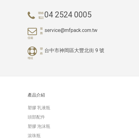
04 2524 0005
聯絡
電話
服
service@mfpack.com.tw
務
信箱
聯
台中市神岡區大豐北街 9 號
絡
地址
產品介紹
塑膠 乳液瓶
頭部配件
塑膠 泡沫瓶
滾珠瓶