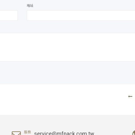
地址
服務
service@mfpack.com.tw