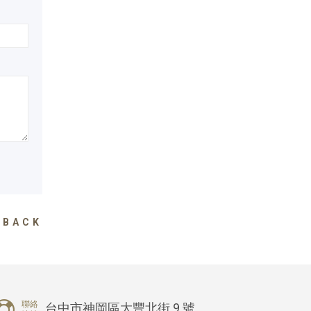
BACK
聯絡
台中市神岡區大豐北街 9 號