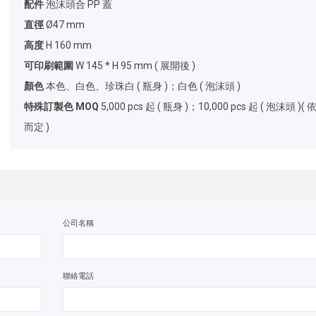
配件
泡沫頭合 PP 蓋
直徑
Ø47 mm
高度
H 160 mm
可印刷範圍
W 145 * H 95 mm ( 展開後 )
顏色
本色、白色、珍珠白 ( 瓶身 )；白色 ( 泡沫頭 )
特殊訂製色 MOQ
5,000 pcs 起 ( 瓶身 )；10,000 pcs 起 ( 泡沫頭 )(
而定 )
公司名稱
聯絡電話