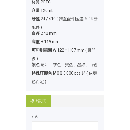
材質
PETG
容量
120mL
牙徑
24 / 410 ( 請至配件區選擇 24 牙
配件 )
直徑
Ø40 mm
高度
H 119 mm
可印刷範圍
W 122 * H 87 mm ( 展開
後 )
顏色
透明、茶色、寶藍、墨綠、白色
特殊訂製色 MOQ
3,000 pcs 起 ( 依顏
色而定 )
線上詢問
姓名