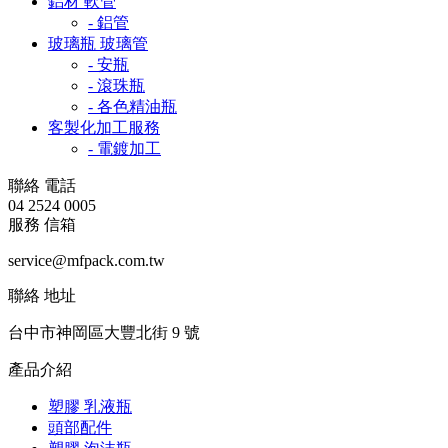
鋁材 軟管
- 鋁管
玻璃瓶 玻璃管
- 安瓶
- 滾珠瓶
- 各色精油瓶
客製化加工服務
- 電鍍加工
聯絡
電話
04 2524 0005
服務
信箱
service@mfpack.com.tw
聯絡
地址
台中市神岡區大豐北街 9 號
產品介紹
塑膠 乳液瓶
頭部配件